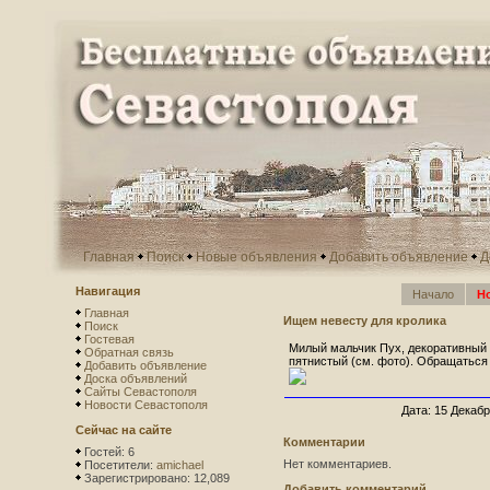
Главная
Поиск
Новые объявления
Добавить объявление
Д
Навигация
Начало
Н
Главная
Ищем невесту для кролика
Поиск
Гостевая
Милый мальчик Пух, декоративный 
Обратная связь
пятнистый (см. фото). Обращаться п
Добавить объявление
Доска объявлений
Сайты Севастополя
Новости Севастополя
Дата: 15 Декабр
Сейчас на сайте
Комментарии
Гостей: 6
Нет комментариев.
Посетители:
amichael
Зарегистрировано: 12,089
Добавить комментарий