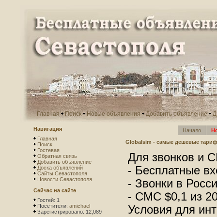
Главная
Поиск
Новые объявления
Добавить объявление
Д
Навигация
Начало
Н
Главная
Globalsim - самые дешевые тари
Поиск
Гостевая
Для звонков и 
Обратная связь
Добавить объявление
- Бесплатные вх
Доска объявлений
Сайты Севастополя
Новости Севастополя
- Звонки в Росс
Сейчас на сайте
- СМС $0,1 из 2
Гостей: 1
Посетители:
amichael
Условия для инт
Зарегистрировано: 12,089