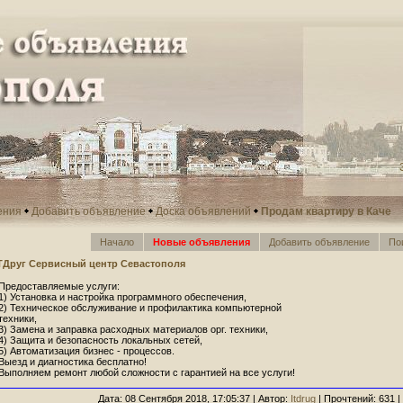
ения
Добавить объявление
Доска объявлений
Продам квартиру в Каче
Начало
Новые объявления
Добавить объявление
По
TДруг Сервисный центр Севастополя
Предоставляемые услуги:
1) Установка и настройка программного обеспечения,
2) Техническое обслуживание и профилактика компьютерной
техники,
3) Замена и заправка расходных материалов орг. техники,
4) Защита и безопасность локальных сетей,
5) Автоматизация бизнес - процессов.
Выезд и диагностика бесплатно!
Выполняем ремонт любой сложности с гарантией на все услуги!
Дата: 08 Сентября 2018, 17:05:37 | Автор:
Itdrug
| Прочтений: 631 