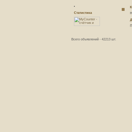
К
Статистика
Н
Д
П
Всего объявлений - 42213 шт.