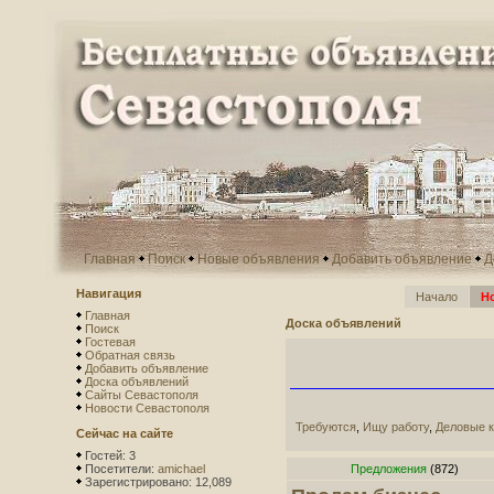
Главная
Поиск
Новые объявления
Добавить объявление
Д
Навигация
Начало
Н
Главная
Доска объявлений
Поиск
Гостевая
Обратная связь
Добавить объявление
Доска объявлений
Сайты Севастополя
Новости Севастополя
Требуются
,
Ищу работу
,
Деловые к
Сейчас на сайте
Гостей: 3
Посетители:
amichael
Предложения
(872)
Зарегистрировано: 12,089