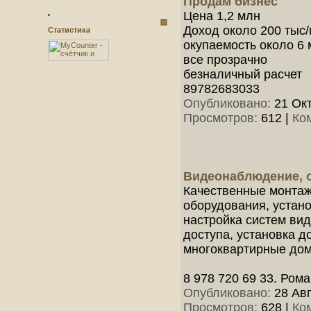
Продам бизнес
Цена 1,2 млн
Доход около 200 тыс
Статистика
окупаемость около 6 
все прозрачно
безналичный расчет
89782683033
Опубликовано:
21 Окт
Просмотров:
612
|
Ко
Видеонаблюдение, о
Качественные монтаж
оборудования, устано
настройка систем ви
доступа, установка 
многоквартирные дом
8 978 720 69 33. Ром
Опубликовано:
28 Авг
Просмотров:
628
|
Ко