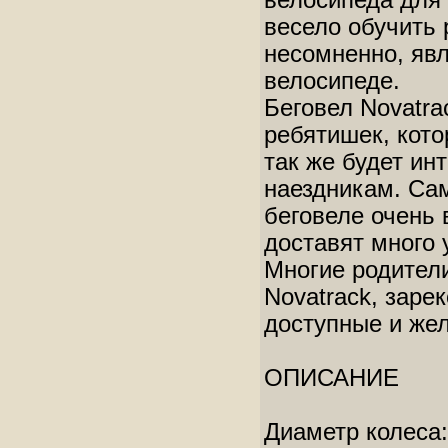
велосипеда для
весело обучить 
несомненно, яв
велосипеде.
Беговел Novatra
ребятишек, кото
так же будет ин
наездникам. Сам
беговеле очень 
доставят много
Многие родители
Novatrack, заре
доступные и жел
ОПИСАНИЕ
Диаметр колеса: