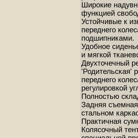
Широкие надувны
функцией свобод
Устойчивые к из
переднего коле
подшипниками.
Удобное сиденье
и мягкой тканев
Двухточечный ре
'Родительская' 
переднего колес
регулировкой уг
Полностью скла
Задняя съемная 
стальном каркас
Практичная сумк
Колясочный тент