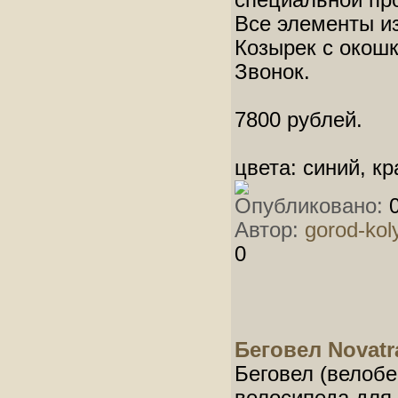
специальной пр
Все элементы из
Козырек с окош
Звонок.
7800 рублей.
цвета: синий, к
Опубликовано:
0
Автор:
gorod-kol
0
Беговел Novat
Беговел (велобе