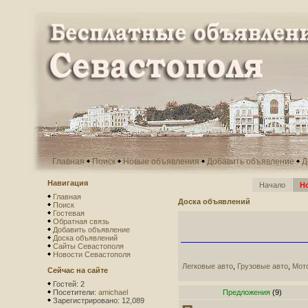
Главная
Поиск
Новые объявления
Добавить объявление
Д
Навигация
Начало
Н
Главная
Доска объявлений
Поиск
Гостевая
Обратная связь
Добавить объявление
Доска объявлений
Сайты Севастополя
Новости Севастополя
Легковые авто
,
Грузовые авто
,
Мот
Сейчас на сайте
Гостей: 2
Посетители:
amichael
Предложения
(9)
Зарегистрировано: 12,089