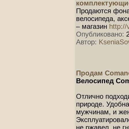
комплектующи
Продаются фона
велосипеда, ак
– магазин
http://
Опубликовано:
2
Автор:
KseniaSo
Продам Comanch
Велосипед Com
Отлично подходи
природе. Удобна
мужчинам, и же
Эксплуатировал
не ржавел, не гн