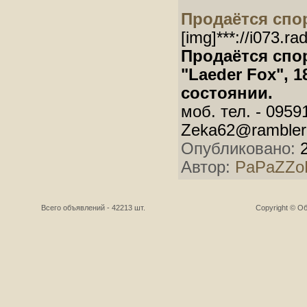
Продаётся спо
[img]***://i073.r
Продаётся спо
"Laeder Fox", 1
состоянии.
моб. тел. - 0959
Zeka62@rambler
Опубликовано:
2
Автор:
PaPaZZo
Всего объявлений - 42213 шт.
Copyright © О