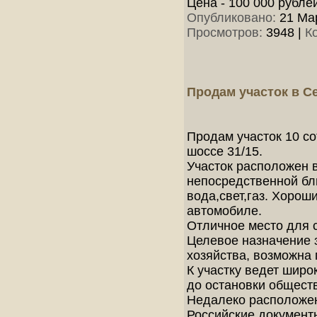
Цена - 100 000 рубле
Опубликовано:
21 Мар
Просмотров:
3948
|
К
Продам участок в Се
Продам участок 10 со
шоссе 31/15.
Участок расположен в
непосредственной бл
вода,свет,газ. Хорош
автомобиле.
Отличное место для с
Целевое назначение 
хозяйства, возможна 
К участку ведет широ
до остановки обществ
Недалеко расположен
Российские документ