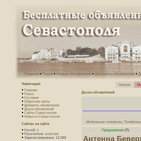
Главная
Поиск
Новые объявления
Добавить объявление
Д
Навигация
Начало
Н
Главная
Доска объявлений
Поиск
Гостевая
Обратная связь
Добавить объявление
Доска объявлений
Сайты Севастополя
Новости Севастополя
Мобильные телефоны
,
Телефоны
Сейчас на сайте
Гостей: 1
Предложения
(7)
Посетители:
amichael
Антенна Бевер
Зарегистрировано: 12,089