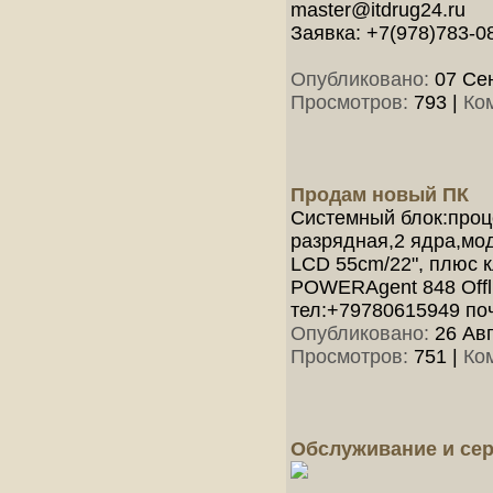
master@itdrug24.ru
Заявка: +7(978)783-0
Опубликовано:
07 Сен
Просмотров:
793
|
Ко
Продам новый ПК
Системный блок:проце
разрядная,2 ядра,мо
LCD 55cm/22", плюс 
POWERAgent 848 Offli
тел:+79780615949 поч
Опубликовано:
26 Авг
Просмотров:
751
|
Ко
Обслуживание и сер