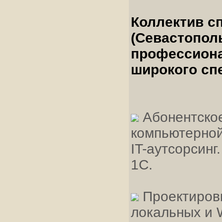
Коллектив с
(Севастопол
профессион
широкого сп
Абонентское
компьютерной
IT-аутсорсин
1С.
Проектировк
локальных и W