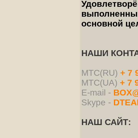
Удовлетворё
выполненных
основной це
НАШИ КОНТ
МТС(RU)
+ 7 
МТС(UA)
+ 7 
E-mail -
BOX@
Skype -
DTEA
НАШ САЙТ: