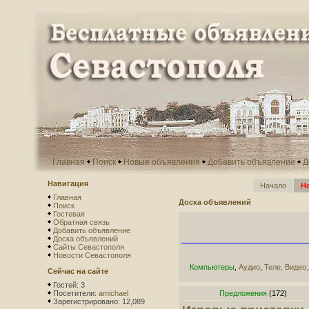
Главная
Поиск
Новые объявления
Добавить объявление
Д
Навигация
Начало
Н
Главная
Доска объявлений
Поиск
Гостевая
Обратная связь
Добавить объявление
Доска объявлений
Сайты Севастополя
Новости Севастополя
Компьютеры
,
Аудио
,
Теле, Видео
Сейчас на сайте
Гостей: 3
Посетители:
amichael
Предложения
(172)
Зарегистрировано: 12,089