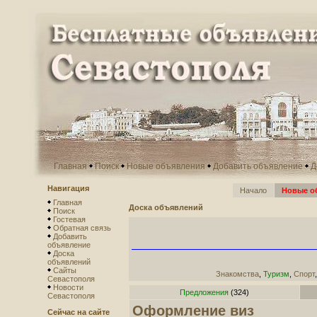
Главная
Поиск
Новые объявления
Добавить объявление
Д
Навигация
Начало
Новые о
Главная
Доска объявлений
Поиск
Гостевая
Обратная связь
Добавить
объявление
Доска
объявлений
Сайты
Знакомства
,
Туризм
,
Спорт
Севастополя
Новости
Предложения
(324)
Севастополя
Оформление виз
Сейчас на сайте