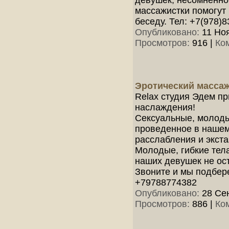
девушек, несомненно
массажистки помогут
беседу. Тел: +7(978)8
Опубликовано:
11 Ноя
Просмотров:
916
|
Ко
Эротический массаж
Relax студия Эдем п
наслаждения!
Сексуальные, молоды
проведенное в нашем
расслабления и экста
Молодые, гибкие тела
наших девушек не ос
Звоните и мы подбер
+79788774382
Опубликовано:
28 Сен
Просмотров:
886
|
Ко