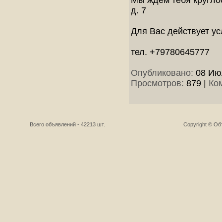
Мы ждем тебя круглос
д. 7
Для Вас действует у
тел. +79780645777
Опубликовано:
08 Июл
Просмотров:
879
|
Ко
Всего объявлений - 42213 шт.
Copyright © О