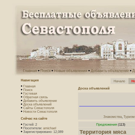
Главная
Поиск
Новые объявления
Добавить объявление
Д
Навигация
Начало
Н
Главная
Доска объявлений
Поиск
Гостевая
Обратная связь
Добавить объявление
Доска объявлений
Сайты Севастополя
Новости Севастополя
Знакомства
,
Туризм
Сейчас на сайте
Гостей: 2
Предложения
(113)
Посетители:
amichael
Территория мяса
Зарегистрировано: 12,089