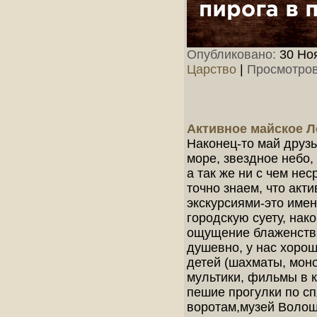
Опубликовано:
30 Ноя
Царство
|
Просмотров
Активное майское Л
Наконец-то май друзь
море, звездное небо,
а так же ни с чем не
точно знаем, что ак
экскурсиями-это имен
городскую суету, нак
ощущение блаженства
душевно, у нас хорош
детей (шахматы, моно
мультики, фильмы в 
пешие прогулки по с
воротам,музей Волоши