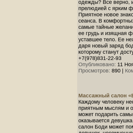
одежды? Все верно, 
прелюдией с ярким ф
Приятное новое знако
сеанса. В комфортны
самые тайные желани
ее грудь и изящная ф
уставшее тело. Ее н
даря новый заряд бод
которому станут дост
+7(978)831-22-93
Опубликовано:
11 Ноя
Просмотров:
890
|
Ко
Массажный салон «Б
Каждому человеку не
приятным мыслям и о
может подарить самы
оказывается девушка
салон Боди может по