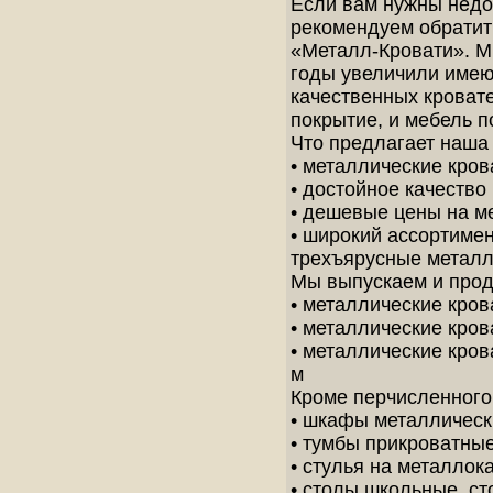
Если вам нужны недо
рекомендуем обратит
«Металл-Кровати». Мы
годы увеличили имею
качественных кроват
покрытие, и мебель п
Что предлагает наша
• металлические кров
• достойное качество
• дешевые цены на м
• широкий ассортиме
трехъярусные металл
Мы выпускаем и прод
• металлические кров
• металлические кров
• металлические крова
м
Кроме перчисленного,
• шкафы металлическ
• тумбы прикроватны
• стулья на металлок
• столы школьные, с