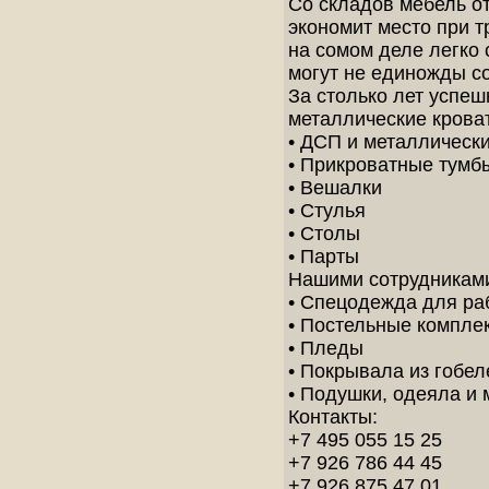
Со складов мебель от
экономит место при т
на сомом деле легко
могут не единожды со
За столько лет успе
металлические крова
• ДСП и металлическ
• Прикроватные тумб
• Вешалки
• Стулья
• Столы
• Парты
Нашими сотрудникам
• Спецодежда для ра
• Постельные компле
• Пледы
• Покрывала из гобел
• Подушки, одеяла и
Контакты:
+7 495 055 15 25
+7 926 786 44 45
+7 926 875 47 01