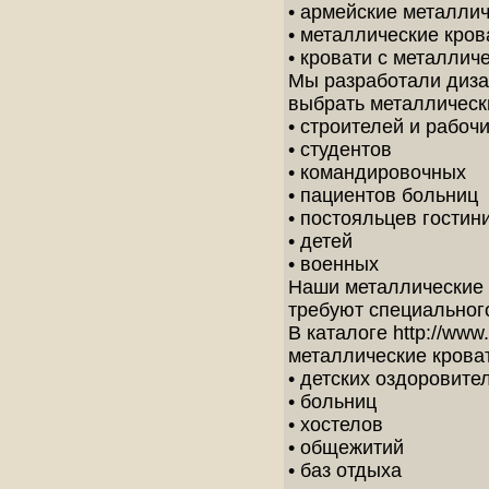
• армейские металлич
• металлические кров
• кровати с металлич
Мы разработали диза
выбрать металлическ
• строителей и рабоч
• студентов
• командировочных
• пациентов больниц
• постояльцев гостин
• детей
• военных
Наши металлические 
требуют специальног
В каталоге http://www.m
металлические крова
• детских оздоровите
• больниц
• хостелов
• общежитий
• баз отдыха