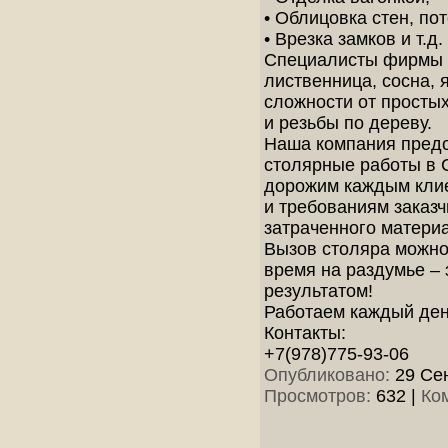
• Облицовка стен, п
• Врезка замков и т.д.
Специалисты фирмы р
лиственница, сосна, 
сложности от просты
и резьбы по дереву.
Наша компания предо
столярные работы в 
дорожим каждым клие
и требованиям заказч
затраченного матери
Вызов столяра можно 
время на раздумье – 
результатом!
Работаем каждый день
Контакты:
+7(978)775-93-06
Опубликовано:
29 Сен
Просмотров:
632
|
Ко