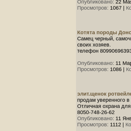
Опубликовано:
22 Мая
Просмотров:
1067
|
К
Котята породы Дон
Самец черный, самочк
своих хозяев.
телефон 8099069639
Опубликовано:
11 Мар
Просмотров:
1086
|
К
элит.щенок ротвейл
продам уверенного в
Отличная охрана для
8050-748-26-62
Опубликовано:
11 Янв
Просмотров:
1112
|
К