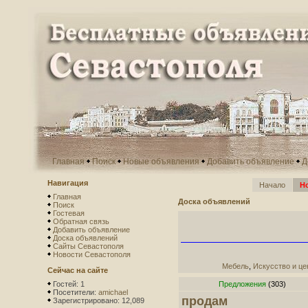
Главная
Поиск
Новые объявления
Добавить объявление
Д
Навигация
Начало
Н
Главная
Доска объявлений
Поиск
Гостевая
Обратная связь
Добавить объявление
Доска объявлений
Сайты Севастополя
Новости Севастополя
Мебель
,
Искусство и це
Сейчас на сайте
Гостей: 1
Предложения
(303)
Посетители:
amichael
продам
Зарегистрировано: 12,089