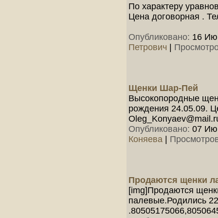
По характеру уравно
Цена договорная . Те
Опубликовано:
16 Июн
Петрович
|
Просмотро
Щенки Шар-Пей
Высокопородные щенк
рождения 24.05.09. Ц
Oleg_Konyaev@mail.r
Опубликовано:
07 Июн
Коняева
|
Просмотров
Продаются щенки л
[img]Продаются щенк
палевые.Родились 22
.80505175066,805064