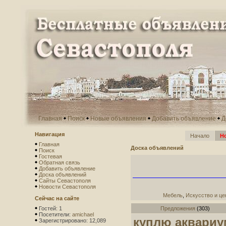
Главная
Поиск
Новые объявления
Добавить объявление
Д
Навигация
Начало
Н
Главная
Доска объявлений
Поиск
Гостевая
Обратная связь
Добавить объявление
Доска объявлений
Сайты Севастополя
Новости Севастополя
Мебель
,
Искусство и це
Сейчас на сайте
Гостей: 1
Предложения
(303)
Посетители:
amichael
куплю аквариу
Зарегистрировано: 12,089