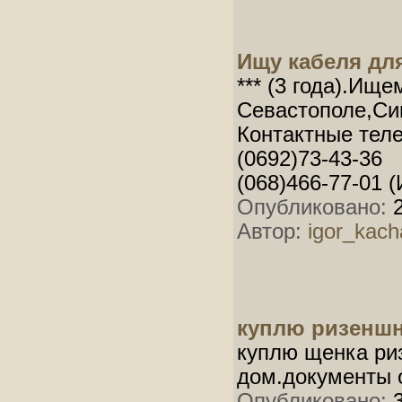
Ищу кабеля для
*** (3 года).Ище
Севастополе,С
Контактные тел
(0692)73-43-36
(068)466-77-01 (
Опубликовано:
2
Автор:
igor_kach
куплю ризенш
куплю щенка ри
дом.документы о
Опубликовано:
3