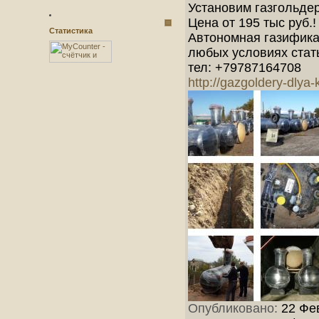
Установим газгольде
Цена от 195 тыс руб.!
Статистика
Автономная газификац
любых условиях стат
тел: +79787164708
http://gazgoldery-dlya-
Опубликовано:
22 Фев