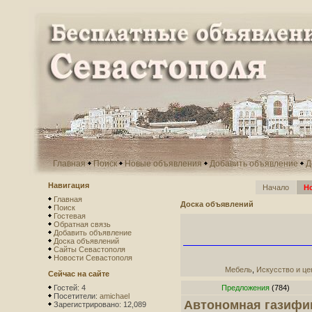
Главная
Поиск
Новые объявления
Добавить объявление
Д
Навигация
Начало
Н
Главная
Доска объявлений
Поиск
Гостевая
Обратная связь
Добавить объявление
Доска объявлений
Сайты Севастополя
Новости Севастополя
Мебель
,
Искусство и це
Сейчас на сайте
Гостей: 4
Предложения
(784)
Посетители:
amichael
Автономная газифи
Зарегистрировано: 12,089