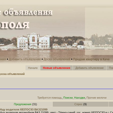
ения
Добавить объявление
Доска объявлений
Продам квартиру в Каче
Начало
Новые объявления
Добавить объявление
По
оска объявлений
Требуется помощь
,
Поиски, Находки
,
Прочие мелочи
Предложения
(31)
Спрос
(9)
Ищу водителя Х837ОС93 ВАЗ21099
Ищу водителя автомобиля ВАЗ 21099, цвет - Тёмно-синий, гос. номер Х837ОС93 в г. С