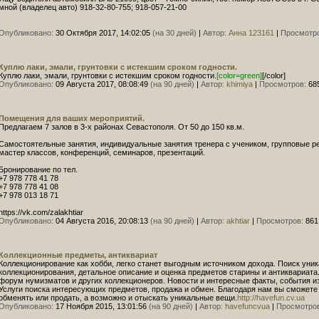
мной (владелец авто) 918-32-80-755; 918-057-21-00
Опубликовано:
30 Октября 2017, 14:02:05
(на 30 дней)
|
Автор:
Анна 123161
|
Просмотро
Куплю лаки, эмали, грунтовки с истекшим сроком годности.
Куплю лаки, эмали, грунтовки с истекшим сроком годности.
[color=green]
[/color]
Опубликовано:
09 Августа 2017, 08:08:49
(на 90 дней)
|
Автор:
khimiya
|
Просмотров:
68
Помещения для ваших мероприятий.
Предлагаем 7 залов в 3-х районах Севастополя. От 50 до 150 кв.м.
Самостоятельные занятия, индивидуальные занятия тренера с учеником, групповые р
мастер классов, конференций, семинаров, презентаций.
Бронирование по тел.
+7 978 778 41 78
+7 978 778 41 08
+7 978 013 18 71
https://vk.com/zalakhtiar
Опубликовано:
04 Августа 2016, 20:08:13
(на 90 дней)
|
Автор:
akhtiar
|
Просмотров:
861
Коллекционные предметы, антиквариат
Коллекционирование как хобби, легко станет выгодным источником дохода. Поиск уни
коллекционирования, детальное описание и оценка предметов старины и антиквариата.
форум нумизматов и других коллекционеров. Новости и интересные факты, события из
Услуги поиска интересующих предметов, продажа и обмен. Благодаря нам вы сможете
обменять или продать, а возможно и отыскать уникальные вещи.
http://havefun.cv.ua
Опубликовано:
17 Ноября 2015, 13:01:56
(на 90 дней)
|
Автор:
havefuncvua
|
Просмотров