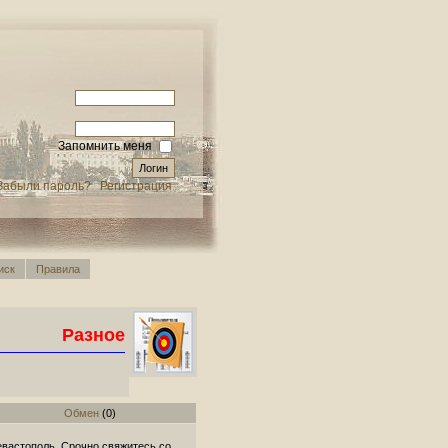
Запомнить меня
Забыли пароль?
Регистрация
иск
Правила
Разное
Обмен
(0)
евастополь. Срочно свяжитесь со