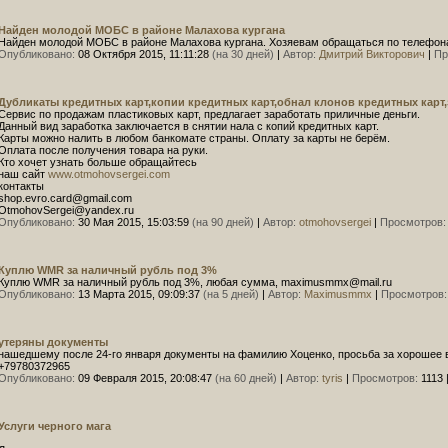
Найден молодой МОБС в районе Малахова кургана
Найден молодой МОБС в районе Малахова кургана. Хозяевам обращаться по телефона
Опубликовано:
08 Октября 2015, 11:11:28
(на 30 дней)
|
Автор:
Дмитрий Викторович
|
Пр
Дубликаты кредитных карт,копии кредитных карт,обнал клонов кредитных карт,з
Сервис по продажам пластиковых карт, предлагает заработать приличные деньги.
Данный вид заработка заключается в снятии нала с копий кредитных карт.
Карты можно налить в любом банкомате страны. Оплату за карты не берём.
Оплата после получения товара на руки.
Кто хочет узнать больше обращайтесь
наш сайт
www.otmohovsergei.com
контакты
shop.evro.card@gmail.com
OtmohovSergei@yandex.ru
Опубликовано:
30 Мая 2015, 15:03:59
(на 90 дней)
|
Автор:
otmohovsergei
|
Просмотров:
Куплю WMR за наличный рубль под 3%
Куплю WMR за наличный рубль под 3%, любая сумма, maximusmmx@mail.ru
Опубликовано:
13 Марта 2015, 09:09:37
(на 5 дней)
|
Автор:
Maximusmmx
|
Просмотров:
утеряны документы
нашедшему после 24-го января документы на фамилию Хоценко, просьба за хорошее в
+79780372965
Опубликовано:
09 Февраля 2015, 20:08:47
(на 60 дней)
|
Автор:
tyris
|
Просмотров:
1113
Услуги черного мага