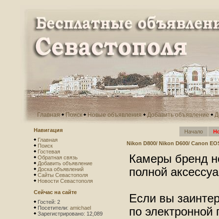
Главная
Поиск
Новые объявления
Добавить объявление
Д
Навигация
Начало
Н
Главная
Nikon D800/ Nikon D600/ Canon EOS
Поиск
Гостевая
Камеры бренд но
Обратная связь
Добавить объявление
полной аксессуа
Доска объявлений
Сайты Севастополя
Новости Севастополя
Сейчас на сайте
Если вы заинтер
Гостей: 2
Посетители:
amichael
по электронной 
Зарегистрировано: 12,089