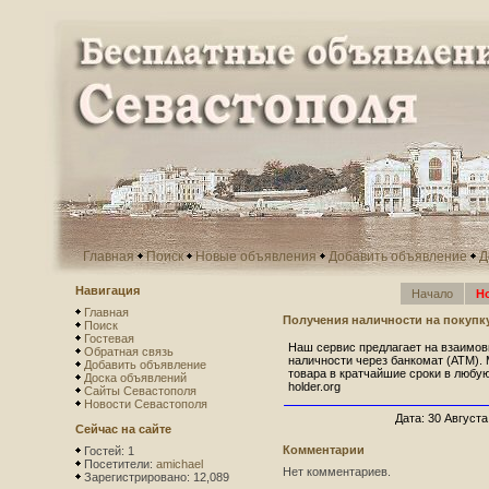
Главная
Поиск
Новые объявления
Добавить объявление
Д
Навигация
Начало
Н
Главная
Получения наличности на покупк
Поиск
Гостевая
Наш сервис предлагает на взаимов
Обратная связь
наличности через банкомат (АТМ).
Добавить объявление
товара в кратчайшие сроки в любую
Доска объявлений
holder.org
Сайты Севастополя
Новости Севастополя
Дата: 30 Августа
Сейчас на сайте
Комментарии
Гостей: 1
Посетители:
amichael
Нет комментариев.
Зарегистрировано: 12,089