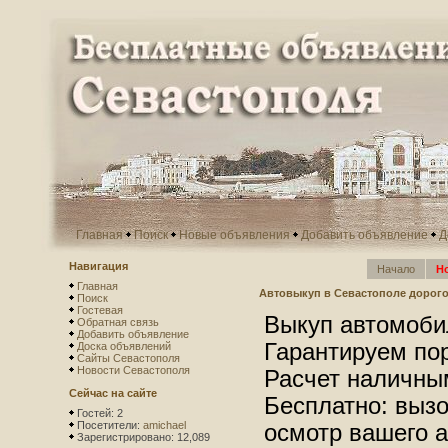
Главная
Поиск
Новые объявления
Добавить объявление
Д
Навигация
Начало
Н
Главная
Автовыкуп в Севастополе дорого
Поиск
Гостевая
Выкуп автомобил
Обратная связь
Добавить объявление
Гарантируем по
Доска объявлений
Сайты Севастополя
Новости Севастополя
Расчет наличны
Сейчас на сайте
Бесплатно: вызо
Гостей: 2
Посетители:
amichael
осмотр вашего а
Зарегистрировано: 12,089