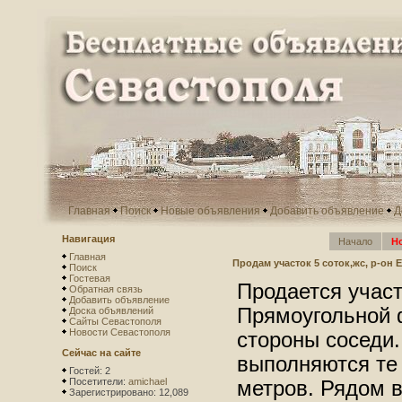
Главная
Поиск
Новые объявления
Добавить объявление
Д
Навигация
Начало
Н
Главная
Продам участок 5 соток,жс, р-он
Поиск
Гостевая
Продается участ
Обратная связь
Добавить объявление
Прямоугольной 
Доска объявлений
Сайты Севастополя
Новости Севастополя
стороны соседи.
Сейчас на сайте
выполняются те 
Гостей: 2
Посетители:
amichael
метров. Рядом в
Зарегистрировано: 12,089