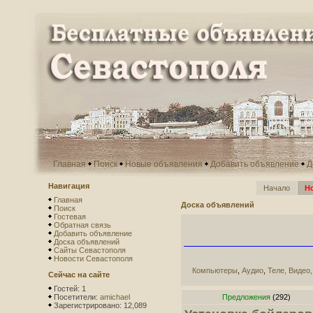
Главная
Поиск
Новые объявления
Добавить объявление
Д
Навигация
Начало
Н
Главная
Доска объявлений
Поиск
Гостевая
Обратная связь
Добавить объявление
Доска объявлений
Сайты Севастополя
Новости Севастополя
Компьютеры
,
Аудио
,
Теле, Видео
Сейчас на сайте
Гостей: 1
Посетители:
amichael
Предложения
(292)
Зарегистрировано: 12,089