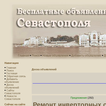
Главная
Поиск
Новые объявления
Добавить объявление
Д
Навигация
Главная
Доска объявлений
Поиск
Гостевая
Обратная связь
Добавить
объявление
Доска
объявлений
Сайты
Севастополя
Новости
Предложения
(292)
Севастополя
Ремонт инверторных с
Сейчас на сайте