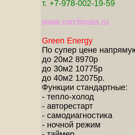
т. +7-978-002-19-59
www.mirclimata.ru
Green Energy
По супер цене напряму
до 20м2 8970р
до 30м2 10775р
до 40м2 12075р.
Функции стандартные:
- тепло-холод
- авторестарт
- самодиагностика
- ночной режим
- таймер