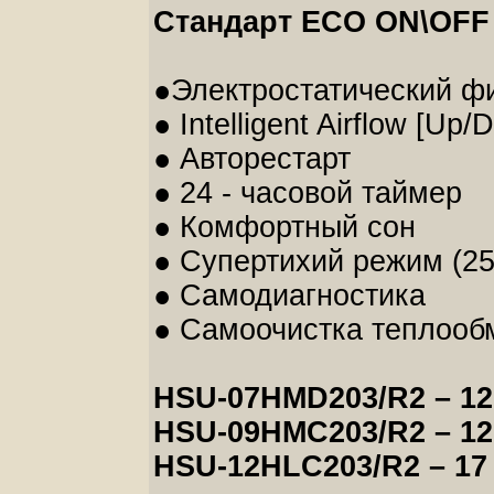
Стандарт ECO ON\OFF 
●Электростатический ф
● Intelligent Airflow [Up/
● Авторестарт
● 24 - часовой таймер
● Комфортный сон
● Супертихий режим (25
● Самодиагностика
● Самоочистка теплооб
HSU-07HMD203/R2 – 12
HSU-09HMC203/R2 – 12
HSU-12HLС203/R2 – 17